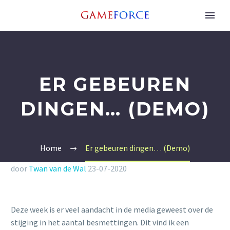
ER GEBEUREN
DINGEN… (DEMO)
Home
Er gebeuren dingen… (Demo)
door
Twan van de Wal
23-07-2020
Deze week is er veel aandacht in de media geweest over de
stijging in het aantal besmettingen. Dit vind ik een