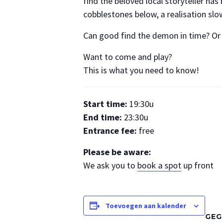
find the beloved local storyteller ha
cobblestones below, a realisation sl
Can good find the demon in time? Or w
Want to come and play?
This is what you need to know!
Start time:
19:30u
End time:
23:30u
Entrance fee:
free
Please be aware:
We ask you to
book a spot
up front
Toevoegen aan kalender
GEG