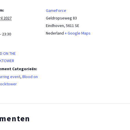
m:
GameForce
ril 2027
Geldropseweg 83
Eindhoven
,
5611 SE
Nederland
+ Google Maps
- 23:30
:
D ON THE
KTOWER
ement Categorieën:
rring event
,
Blood on
locktower
ementen