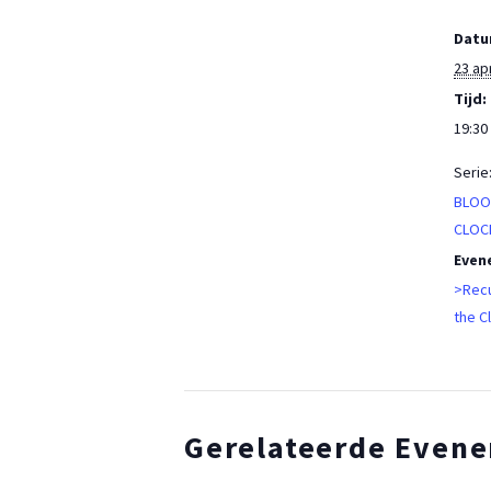
Datu
23 ap
Tijd:
19:30 
Serie
BLOO
CLOC
Even
>Recu
the C
Gerelateerde Even