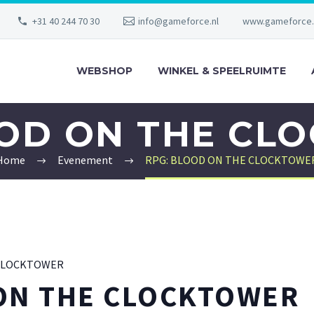
+31 40 244 70 30
info@gameforce.nl
www.gameforce.
WEBSHOP
WINKEL & SPEELRUIMTE
OOD ON THE CL
Home
Evenement
RPG: BLOOD ON THE CLOCKTOWE
CLOCKTOWER
ON THE CLOCKTOWER