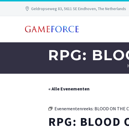
Geldropseweg 83, 5611 SE Eindhoven, The Netherlands
RPG: BL
« Alle Evenementen
Evenementenreeks:
BLOOD ON THE 
RPG: BLOOD 