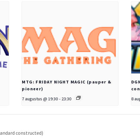
MTG: FRIDAY NIGHT MAGIC (pauper &
DGM
pioneer)
con
7 augustus @ 19:30
-
23:30
8 au
andard constructed)