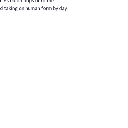
r. As blood drips onto the
nd taking on human form by day.