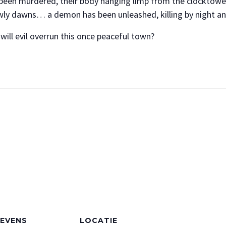
s been murdered, their body hanging limp from the clocktowe
owly dawns… a demon has been unleashed, killing by night a
ill evil overrun this once peaceful town?
EVENS
LOCATIE