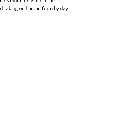
r. As blood drips onto the
nd taking on human form by day.