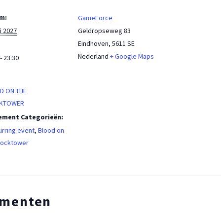
m:
GameForce
i 2027
Geldropseweg 83
Eindhoven
,
5611 SE
Nederland
+ Google Maps
- 23:30
:
D ON THE
KTOWER
ement Categorieën:
rring event
,
Blood on
locktower
ementen