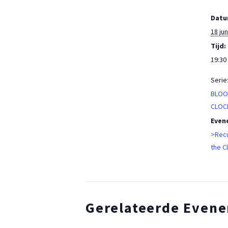
Datu
18 jun
Tijd:
19:30 
Serie
BLOO
CLOC
Even
>Recu
the C
Gerelateerde Even