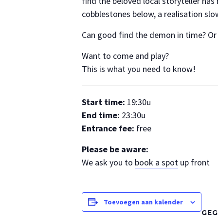
find the beloved local storyteller ha
cobblestones below, a realisation sl
Can good find the demon in time? Or w
Want to come and play?
This is what you need to know!
Start time:
19:30u
End time:
23:30u
Entrance fee:
free
Please be aware:
We ask you to
book a spot
up front
Toevoegen aan kalender
GEG