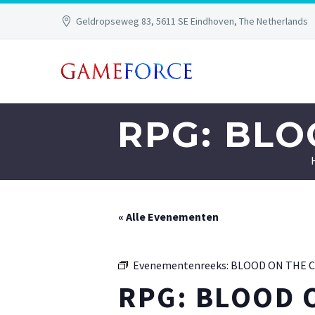
Geldropseweg 83, 5611 SE Eindhoven, The Netherlands
RPG: BL
« Alle Evenementen
Evenementenreeks:
BLOOD ON THE 
RPG: BLOOD 