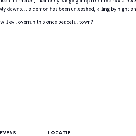
s been murdered, their body hanging limp from the clocktowe
owly dawns… a demon has been unleashed, killing by night a
ill evil overrun this once peaceful town?
EVENS
LOCATIE