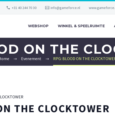
+31 40 244 70 30
info@gameforce.nl
www.gameforce.
WEBSHOP
WINKEL & SPEELRUIMTE
OOD ON THE CL
Home
Evenement
RPG: BLOOD ON THE CLOCKTOWE
CLOCKTOWER
ON THE CLOCKTOWER