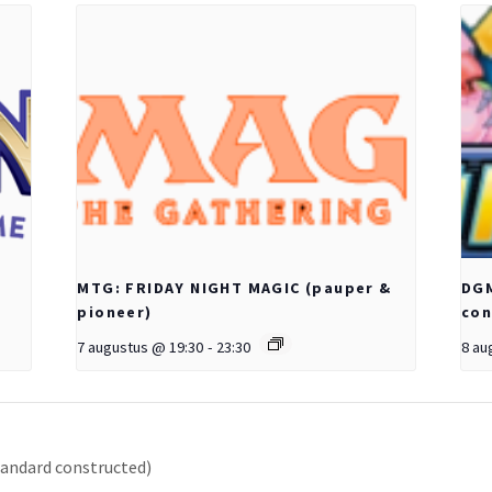
MTG: FRIDAY NIGHT MAGIC (pauper &
DGM
pioneer)
con
7 augustus @ 19:30
-
23:30
8 au
andard constructed)