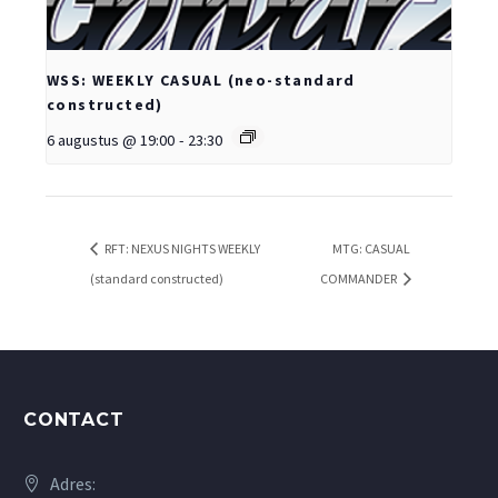
WSS: WEEKLY CASUAL (neo-standard
constructed)
6 augustus @ 19:00
-
23:30
RFT: NEXUS NIGHTS WEEKLY
MTG: CASUAL
(standard constructed)
COMMANDER
CONTACT
Adres: