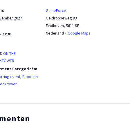
m:
GameForce
ovember 2027
Geldropseweg 83
Eindhoven
,
5611 SE
Nederland
+ Google Maps
- 23:30
:
D ON THE
KTOWER
ement Categorieën:
rring event
,
Blood on
locktower
ementen