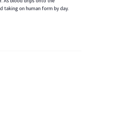
r. As blood drips onto the
nd taking on human form by day.