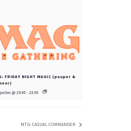
: FRIDAY NIGHT MAGIC (pauper &
neer)
gustus @ 19:30
-
23:30
MTG: CASUAL COMMANDER