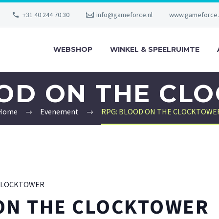
+31 40 244 70 30
info@gameforce.nl
www.gameforce.
WEBSHOP
WINKEL & SPEELRUIMTE
OOD ON THE CL
Home
Evenement
RPG: BLOOD ON THE CLOCKTOWE
CLOCKTOWER
ON THE CLOCKTOWER