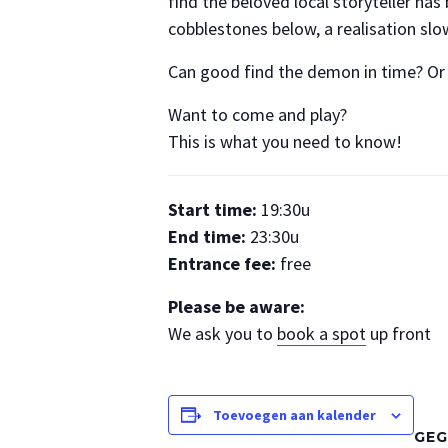
find the beloved local storyteller ha
cobblestones below, a realisation sl
Can good find the demon in time? Or w
Want to come and play?
This is what you need to know!
Start time:
19:30u
End time:
23:30u
Entrance fee:
free
Please be aware:
We ask you to
book a spot
up front
Toevoegen aan kalender
GEG