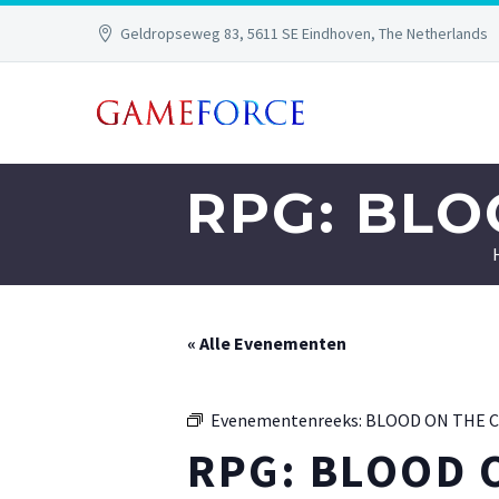
Geldropseweg 83, 5611 SE Eindhoven, The Netherlands
RPG: BL
« Alle Evenementen
Evenementenreeks:
BLOOD ON THE 
RPG: BLOOD 