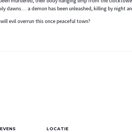
s been murdered, their body hanging limp from the clocktowe
owly dawns… a demon has been unleashed, killing by night a
ill evil overrun this once peaceful town?
EVENS
LOCATIE