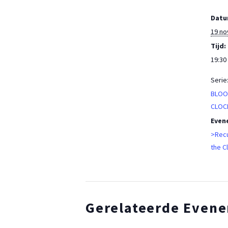
Datu
19 n
Tijd:
19:30 
Serie
BLOO
CLOC
Even
>Recu
the C
Gerelateerde Even