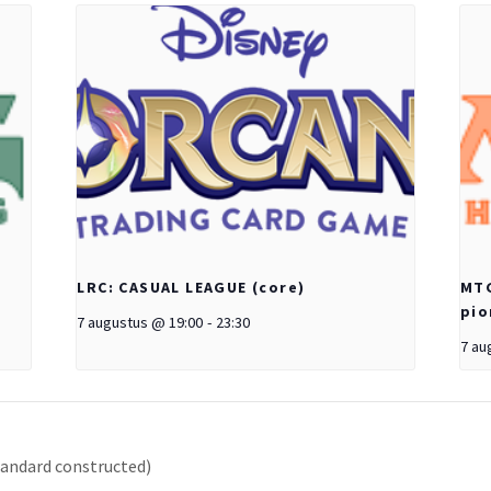
LRC: CASUAL LEAGUE (core)
MTG
pio
7 augustus @ 19:00
-
23:30
7 au
andard constructed)