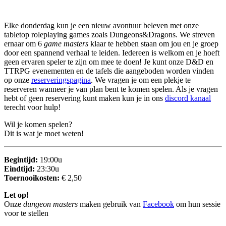
Elke donderdag kun je een nieuw avontuur beleven met onze
tabletop roleplaying games zoals Dungeons&Dragons. We streven
ernaar om 6
game masters
klaar te hebben staan om jou en je groep
door een spannend verhaal te leiden. Iedereen is welkom en je hoeft
geen ervaren speler te zijn om mee te doen! Je kunt onze D&D en
TTRPG evenementen en de tafels die aangeboden worden vinden
op onze
reserveringspagina
. We vragen je om een plekje te
reserveren wanneer je van plan bent te komen spelen. Als je vragen
hebt of geen reservering kunt maken kun je in ons
discord kanaal
terecht voor hulp!
Wil je komen spelen?
Dit is wat je moet weten!
Begintijd:
19:00u
Eindtijd:
23:30u
Toernooikosten:
€ 2,50
Let op!
Onze
dungeon masters
maken gebruik van
Facebook
om hun sessie
voor te stellen