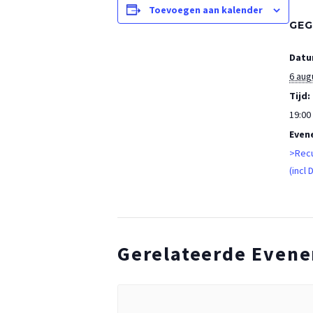
Toevoegen aan kalender
GEG
Datu
6 aug
Tijd:
19:00 
Even
>Recu
(incl 
Gerelateerde Even