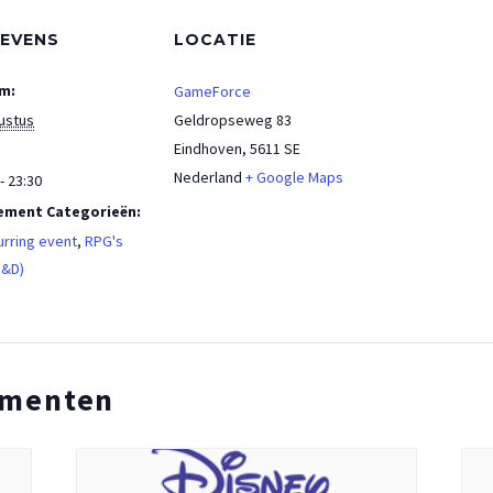
EVENS
LOCATIE
m:
GameForce
ustus
Geldropseweg 83
Eindhoven
,
5611 SE
Nederland
+ Google Maps
- 23:30
ement Categorieën:
rring event
,
RPG's
D&D)
ementen