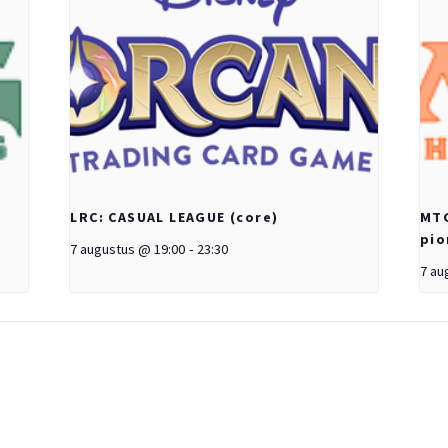
LRC: CASUAL LEAGUE (core)
MTG
pio
7 augustus @ 19:00
-
23:30
7 au