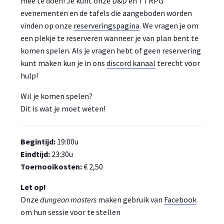
mee te doen! Je kunt onze D&D en TTRPG
evenementen en de tafels die aangeboden worden
vinden op onze
reserveringspagina
. We vragen je om
een plekje te reserveren wanneer je van plan bent te
komen spelen. Als je vragen hebt of geen reservering
kunt maken kun je in ons
discord kanaal
terecht voor
hulp!
Wil je komen spelen?
Dit is wat je moet weten!
Begintijd:
19:00u
Eindtijd:
23:30u
Toernooikosten:
€ 2,50
Let op!
Onze
dungeon masters
maken gebruik van
Facebook
om hun sessie voor te stellen