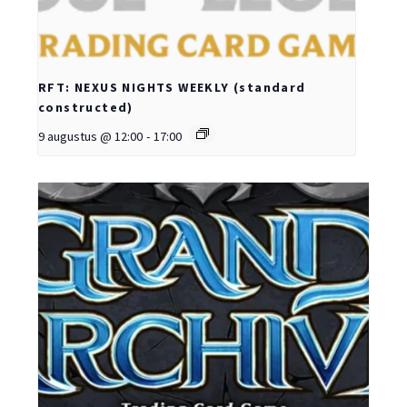
RFT: NEXUS NIGHTS WEEKLY (standard
constructed)
9 augustus @ 12:00
-
17:00