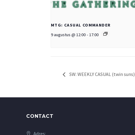
MTG: CASUAL COMMANDER
9 augustus @ 12:00
-
17:00
SW: WEEKLY CASUAL (twin suns)
CONTACT
Adres: