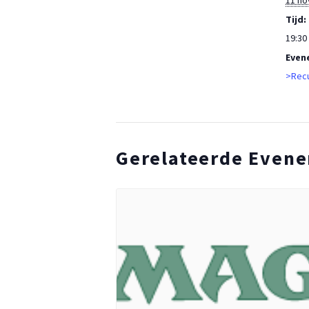
11 n
Tijd:
19:30 
Even
>Recu
Gerelateerde Even