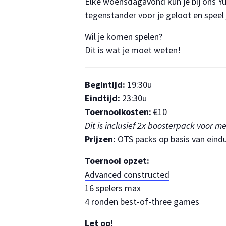
Elke woensdagavond kun je bij ons Yu
tegenstander voor je geloot en speel
Wil je komen spelen?
Dit is wat je moet weten!
Begintijd:
19:30u
Eindtijd:
23:30u
Toernooikosten:
€10
Dit is inclusief 2x boosterpack voor m
Prijzen:
OTS packs op basis van eindu
Toernooi opzet:
Advanced constructed
16 spelers max
4 ronden best-of-three games
Let op!