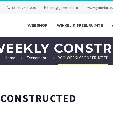
+31 40 244 70 30
info@gameforce.nl
www.gameforce.
WEBSHOP
WINKEL & SPEELRUIMTE
WEEKLY CONST
Home
Evenement
YGO: WEEKLY CONSTRUCTED
 CONSTRUCTED