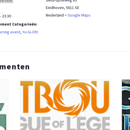
ovember
Geldropseweg 83
Eindhoven
,
5611 SE
Nederland
+ Google Maps
- 23:30
ement Categorieën:
rring event
,
Yu-Gi-Oh!
ementen