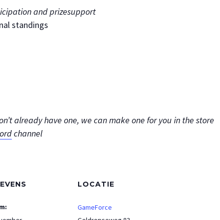
ticipation and prizesupport
nal standings
don’t already have one, we can make one for you in the store
cord
channel
EVENS
LOCATIE
m:
GameForce