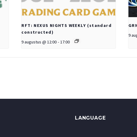
RFT: NEXUS NIGHTS WEEKLY (standard
GRN
constructed)
9 au
9 augustus @ 12:00
-
17:00
LANGUAGE