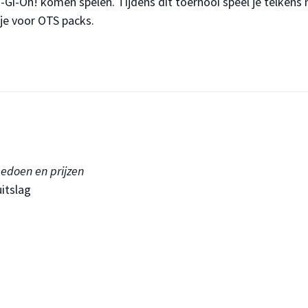
-Gi-Oh! komen spelen. Tijdens dit toernooi speel je telkens
 je voor OTS packs.
eedoen en prijzen
itslag