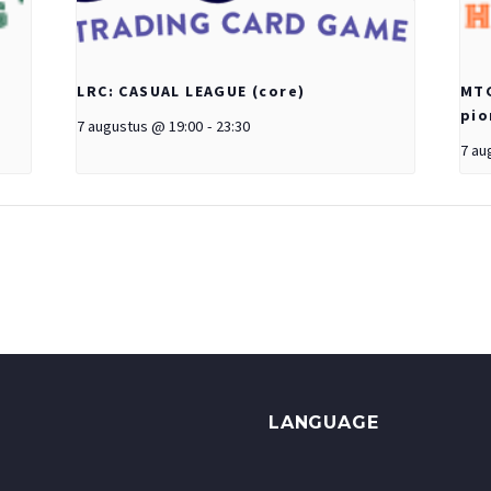
LRC: CASUAL LEAGUE (core)
MTG
pio
7 augustus @ 19:00
-
23:30
7 au
LANGUAGE