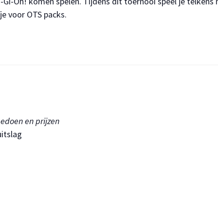
-Gi-Oh! komen spelen. Tijdens dit toernooi speel je telkens
 je voor OTS packs.
eedoen en prijzen
itslag