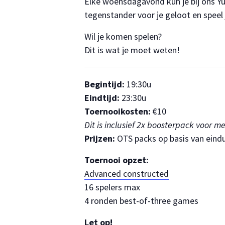
Elke woensdagavond kun je bij ons Yu
tegenstander voor je geloot en speel
Wil je komen spelen?
Dit is wat je moet weten!
Begintijd:
19:30u
Eindtijd:
23:30u
Toernooikosten:
€10
Dit is inclusief 2x boosterpack voor m
Prijzen:
OTS packs op basis van eindu
Toernooi opzet:
Advanced constructed
16 spelers max
4 ronden best-of-three games
Let op!