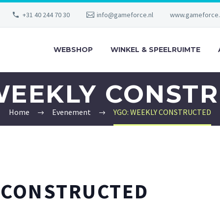
+31 40 244 70 30
info@gameforce.nl
www.gameforce.
WEBSHOP
WINKEL & SPEELRUIMTE
WEEKLY CONST
Home
Evenement
YGO: WEEKLY CONSTRUCTED
 CONSTRUCTED