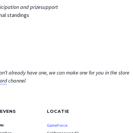
ticipation and prizesupport
nal standings
don’t already have one, we can make one for you in the store
cord
channel
EVENS
LOCATIE
m:
GameForce