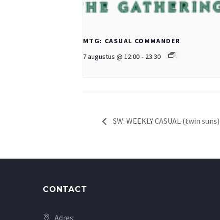
MTG: CASUAL COMMANDER
7 augustus @ 12:00
-
23:30
SW: WEEKLY CASUAL (twin suns)
CONTACT
Adres: