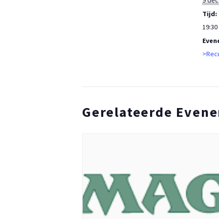
9 de
Tijd:
19:30 
Even
>Recu
Gerelateerde Even