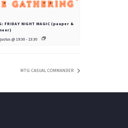
: FRIDAY NIGHT MAGIC (pauper &
neer)
gustus @ 19:30
-
23:30
MTG: CASUAL COMMANDER