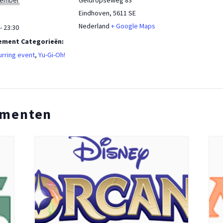
cember
Geldropseweg 83
Eindhoven
,
5611 SE
Nederland
+ Google Maps
- 23:30
ement Categorieën:
rring event
,
Yu-Gi-Oh!
ementen