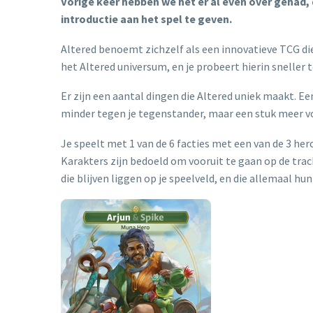
Vorige keer hebben we het er al even over gehad,
introductie aan het spel te geven.
Altered benoemt zichzelf als een innovatieve TCG die z
het Altered universum, en je probeert hierin sneller t
Er zijn een aantal dingen die Altered uniek maakt. Een
minder tegen je tegenstander, maar een stuk meer voo
Je speelt met 1 van de 6 facties met een van de 3 hero
Karakters zijn bedoeld om vooruit te gaan op de track
die blijven liggen op je speelveld, en die allemaal hu