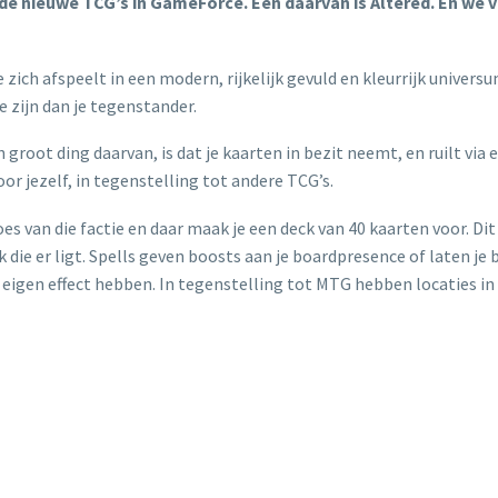
 de nieuwe TCG’s in GameForce. Een daarvan is Altered. En we 
ich afspeelt in een modern, rijkelijk gevuld en kleurrijk universum.
e zijn dan je tegenstander.
 groot ding daarvan, is dat je kaarten in bezit neemt, en ruilt via 
r jezelf, in tegenstelling tot andere TCG’s.
es van die factie en daar maak je een deck van 40 kaarten voor. Dit
 die er ligt. Spells geven boosts aan je boardpresence of laten je 
n eigen effect hebben. In tegenstelling tot MTG hebben locaties in A