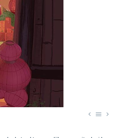


