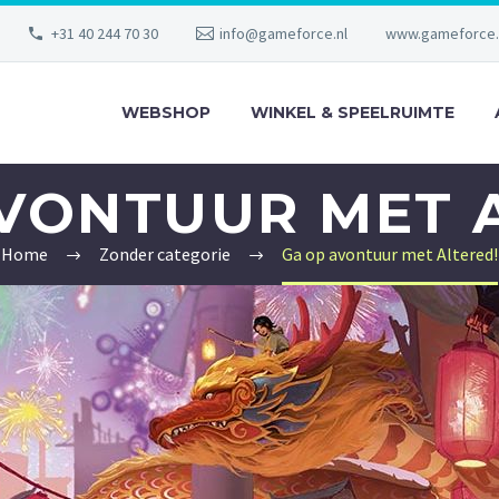
+31 40 244 70 30
info@gameforce.nl
www.gameforce.
WEBSHOP
WINKEL & SPEELRUIMTE
VONTUUR MET 
Home
Zonder categorie
Ga op avontuur met Altered!