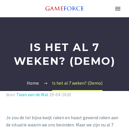
IS HET AL 7
WEKEN? (DEMO)
Home
Is het al 7 weken? (Demo)
door
Twan van de Wal
29-04-2020
Je zou de tel bijna kwijt raken en haast gewend raken aan
de situatie waarin we ons bevinden. Maar we zijn nu al 7