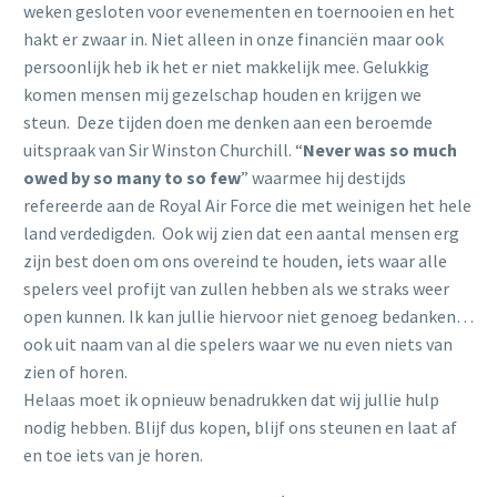
weken gesloten voor evenementen en toernooien en het
hakt er zwaar in. Niet alleen in onze financiën maar ook
persoonlijk heb ik het er niet makkelijk mee. Gelukkig
komen mensen mij gezelschap houden en krijgen we
steun. Deze tijden doen me denken aan een beroemde
uitspraak van Sir Winston Churchill. “
Never was so much
owed by so many to so few
” waarmee hij destijds
refereerde aan de Royal Air Force die met weinigen het hele
land verdedigden. Ook wij zien dat een aantal mensen erg
zijn best doen om ons overeind te houden, iets waar alle
spelers veel profijt van zullen hebben als we straks weer
open kunnen. Ik kan jullie hiervoor niet genoeg bedanken…
ook uit naam van al die spelers waar we nu even niets van
zien of horen.
Helaas moet ik opnieuw benadrukken dat wij jullie hulp
nodig hebben. Blijf dus kopen, blijf ons steunen en laat af
en toe iets van je horen.