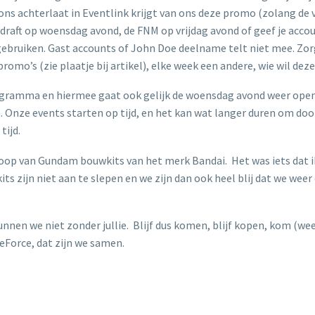
ons achterlaat in Eventlink krijgt van ons deze promo (zolang de v
raft op woensdag avond, de FNM op vrijdag avond of geef je acco
gebruiken. Gast accounts of John Doe deelname telt niet mee. Zor
romo’s (zie plaatje bij artikel), elke week een andere, wie wil dez
ogramma en hiermee gaat ook gelijk de woensdag avond weer ope
n. Onze events starten op tijd, en het kan wat langer duren om d
tijd.
op van Gundam bouwkits van het merk Bandai. Het was iets dat ik
 zijn niet aan te slepen en we zijn dan ook heel blij dat we wee
nnen we niet zonder jullie. Blijf dus komen, blijf kopen, kom (w
eForce, dat zijn we samen.