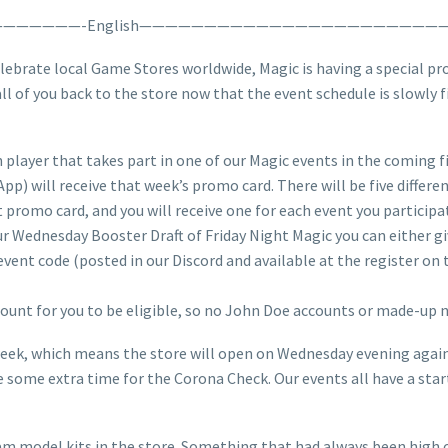
—————-English———————————————————————
celebrate local Game Stores worldwide, Magic is having a special p
all of you back to the store now that the event schedule is slowly 
ch player that takes part in one of our Magic events in the coming f
p) will receive that week’s promo card. There will be five differe
 promo card, and you will receive one for each event you participat
n our Wednesday Booster Draft of Friday Night Magic you can either 
nt code (posted in our Discord and available at the register on 
count for you to be eligible, so no John Doe accounts or made-up 
 week, which means the store will open on Wednesday evening again. 
some extra time for the Corona Check. Our events all have a start 
am model kits in the store. Something that had always been high o