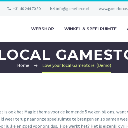
+31 40 244 70 30
info@gameforce.nl
www.gameforce.
WEBSHOP
WINKEL & SPEELRUIMTE
LOCAL GAMEST
Home
Love your local GameStore. (Demo)
et is ook het Magic thema voor de komende 5 weken bij ons, want
d weer terug naar onze speelruimte te brengen en zo samen weer 
or jullie en goed voor ons dus. Hoe werkt het? Het is eigenlijk vri