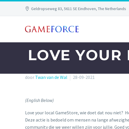
Geldropseweg 83, 5611 SE Eindhoven, The Netherlands
LOVE YOUR 
door
Twan van de Wal
28-09-2021
(English Below)
Love your local GameStore, wie doet dat nou niet? H
Deze actie is bedoeld om mensen na lange afwezighei
community die we weer willen zijn voor jullie. Goed vo