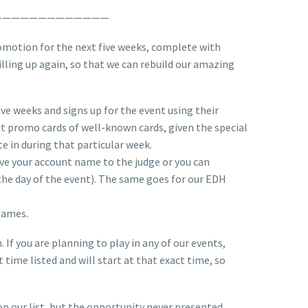
—————————————
romotion for the next five weeks, complete with
filling up again, so that we can rebuild our amazing
ive weeks and signs up for the event using their
nt promo cards of well-known cards, given the special
e in during that particular week.
give your account name to the judge or you can
the day of the event). The same goes for our EDH
names.
If you are planning to play in any of our events,
time listed and will start at that exact time, so
n our list, but the opportunity never presented