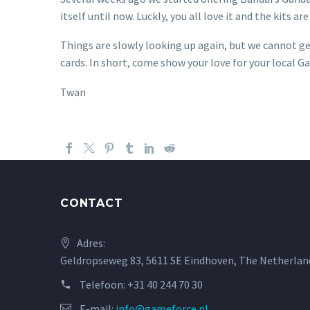
itself until now. Luckly, you all love it and the kits
Things are slowly looking up again, but we cannot get
cards. In short, come show your love for your local 
Twan
CONTACT
Adres:
Geldropseweg 83, 5611 SE Eindhoven, The Netherlan
Telefoon:
+31 40 244 70 30
E-mail:
info@gameforce.nl