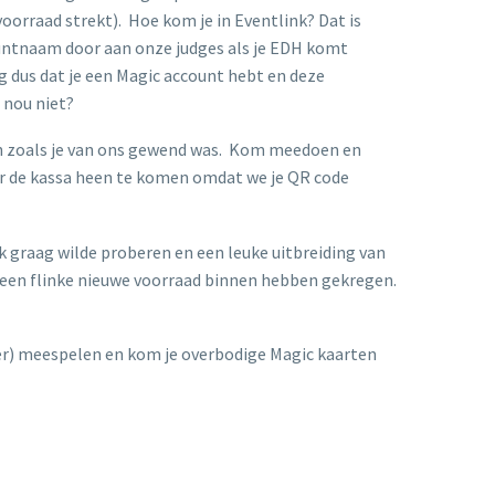
oorraad strekt). Hoe kom je in Eventlink? Dat is
untnaam door aan onze judges als je EDH komt
g dus dat je een Magic account hebt en deze
e nou niet?
n zoals je van ons gewend was. Kom meedoen en
oor de kassa heen te komen omdat we je QR code
 graag wilde proberen en een leuke uitbreiding van
r een flinke nieuwe voorraad binnen hebben gekregen.
eer) meespelen en kom je overbodige Magic kaarten