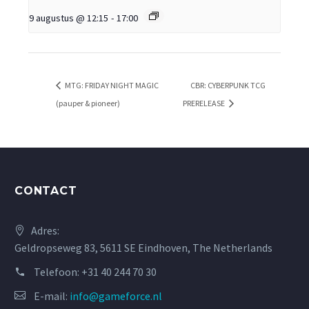
9 augustus @ 12:15
-
17:00
MTG: FRIDAY NIGHT MAGIC
CBR: CYBERPUNK TCG
(pauper & pioneer)
PRERELEASE
CONTACT
Adres:
Geldropseweg 83, 5611 SE Eindhoven, The Netherlands
Telefoon:
+31 40 244 70 30
E-mail:
info@gameforce.nl