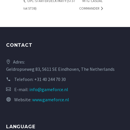
OPC: STARTER DECK PARTY (ST37
MTG: CASUAL
tot ST38)
COMMANDER
CONTACT
Adres:
Geldropseweg 83, 5611 SE Eindhoven, The Netherlands
Telefoon:
+31 40 244 70 30
E-mail:
info@gameforce.nl
Website:
www.gameforce.nl
LANGUAGE