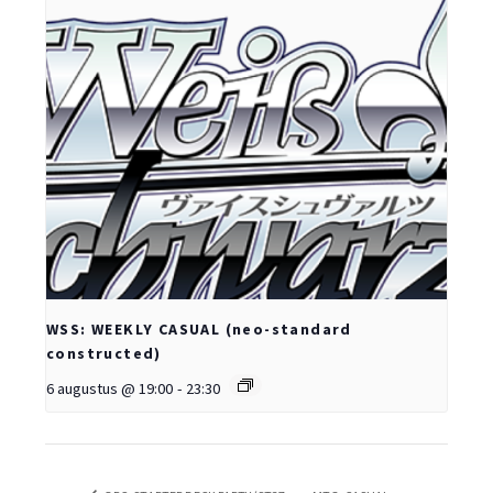
WSS: WEEKLY CASUAL (neo-standard
constructed)
6 augustus @ 19:00
-
23:30