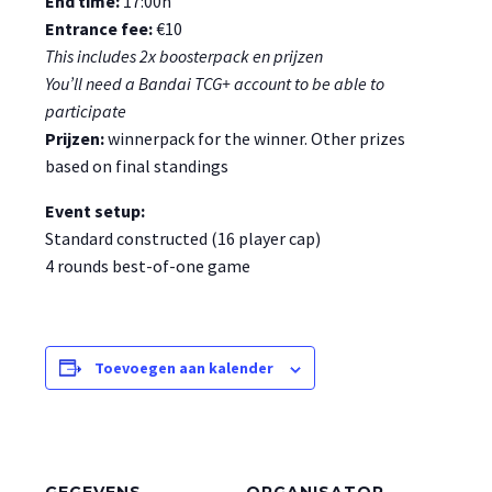
End time:
17:00h
Entrance fee:
€10
This includes 2x boosterpack en prijzen
You’ll need a Bandai TCG+ account to be able to
participate
Prijzen:
winnerpack for the winner. Other prizes
based on final standings
Event setup:
Standard constructed (16 player cap)
4 rounds best-of-one game
Toevoegen aan kalender
GEGEVENS
ORGANISATOR