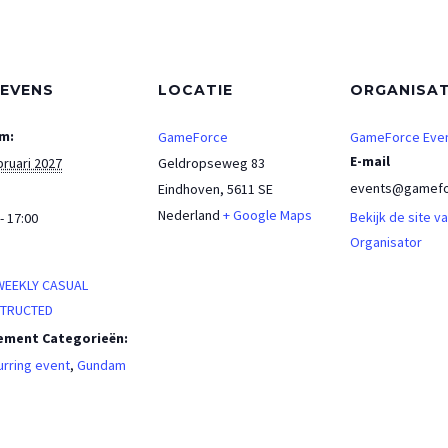
EVENS
LOCATIE
ORGANISA
m:
GameForce
GameForce Eve
E-mail
bruari 2027
Geldropseweg 83
events@gamefo
Eindhoven
,
5611 SE
Nederland
+ Google Maps
Bekijk de site v
- 17:00
Organisator
:
WEEKLY CASUAL
TRUCTED
ement Categorieën:
rring event
,
Gundam