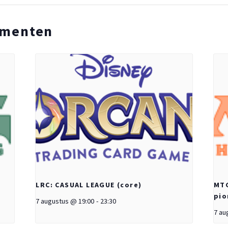
ementen
LRC: CASUAL LEAGUE (core)
MTG
pio
7 augustus @ 19:00
-
23:30
7 au