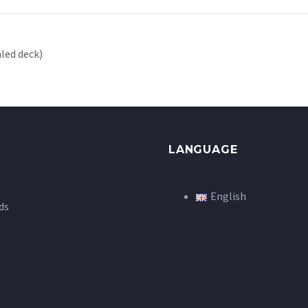
led deck)
LANGUAGE
English
ds