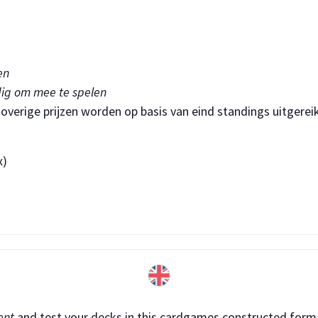
en
ig om mee te spelen
overige prijzen worden op basis van eind standings uitgerei
x)
ent
and test your decks in this cardgames constructed form