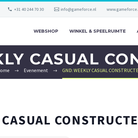
+31 40 244 70 30
info@gameforce.nl
www.gameforce.
WEBSHOP
WINKEL & SPEELRUIMTE
KLY CASUAL CO
ome
Evenement
GND: WEEKLY CASUAL CONSTRUCT
 CASUAL CONSTRUCT