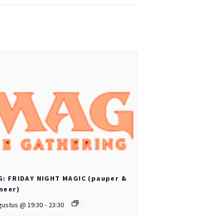
: FRIDAY NIGHT MAGIC (pauper &
neer)
gustus @ 19:30
-
23:30