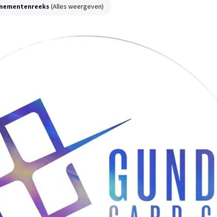
enementenreeks
(Alles weergeven)