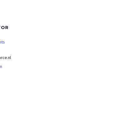
TOR
nts
rce.nl
an