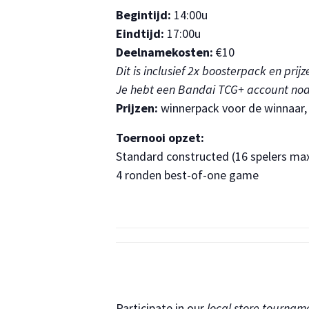
Begintijd:
14:00u
Eindtijd:
17:00u
Deelnamekosten:
€10
Dit is inclusief 2x boosterpack en prijz
Je hebt een Bandai TCG+ account nod
Prijzen:
winnerpack voor de winnaar, 
Toernooi opzet:
Standard constructed (16 spelers ma
4 ronden best-of-one game
Participate in our
local store tournam