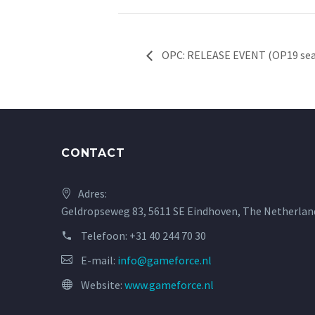
OPC: RELEASE EVENT (OP19 sea
CONTACT
Adres:
Geldropseweg 83, 5611 SE Eindhoven, The Netherlan
Telefoon:
+31 40 244 70 30
E-mail:
info@gameforce.nl
Website:
www.gameforce.nl