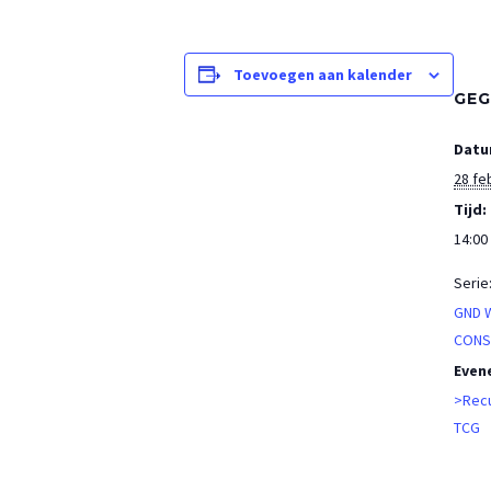
Toevoegen aan kalender
GEG
Datu
28 fe
Tijd:
14:00 
Serie
GND 
CONS
Even
>Recu
TCG