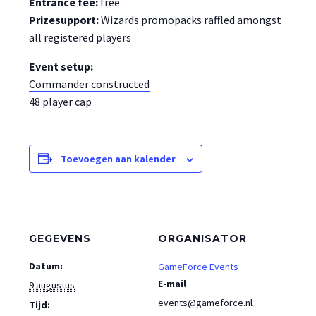
Entrance fee:
free
Prizesupport:
Wizards promopacks raffled amongst
all registered players
Event setup:
Commander constructed
48 player cap
Toevoegen aan kalender
GEGEVENS
ORGANISATOR
Datum:
GameForce Events
E-mail
9 augustus
events@gameforce.nl
Tijd: