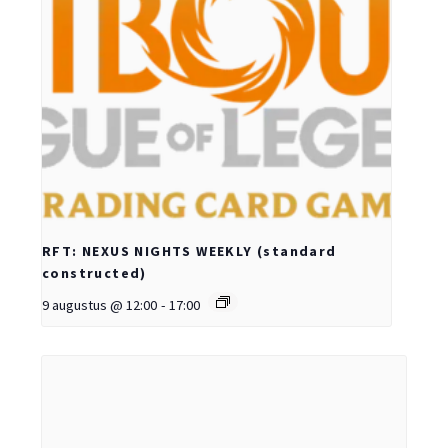
RFT: NEXUS NIGHTS WEEKLY (standard
constructed)
9 augustus @ 12:00
-
17:00