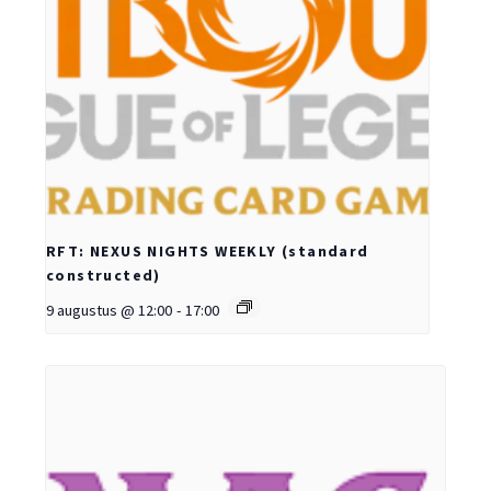
RFT: NEXUS NIGHTS WEEKLY (standard
constructed)
9 augustus @ 12:00
-
17:00