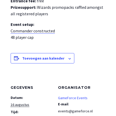
Entrance fee:
free
Prizesupport:
Wizards promopacks raffled amongst
all registered players
Event setup:
Commander constructed
48 player cap
Toevoegen aan kalender
GEGEVENS
ORGANISATOR
Datum:
GameForce Events
E-mail
16 augustus
events@gameforce.nl
Tijd: