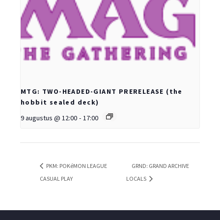
MTG: TWO-HEADED-GIANT PRERELEASE (the
hobbit sealed deck)
9 augustus @ 12:00
-
17:00
PKM: POKéMON LEAGUE
GRND: GRAND ARCHIVE
CASUAL PLAY
LOCALS