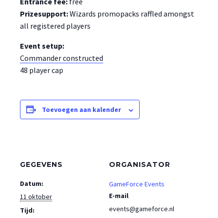
Entrance fee:
free
Prizesupport:
Wizards promopacks raffled amongst
all registered players
Event setup:
Commander constructed
48 player cap
Toevoegen aan kalender
GEGEVENS
ORGANISATOR
Datum:
GameForce Events
E-mail
11 oktober
events@gameforce.nl
Tijd: