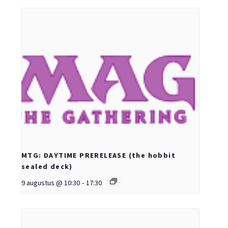
MTG: DAYTIME PRERELEASE (the hobbit
sealed deck)
9 augustus @ 10:30
-
17:30