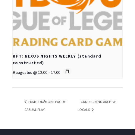
RFT: NEXUS NIGHTS WEEKLY (standard
constructed)
9 augustus @ 12:00
-
17:00
PKM: POKéMON LEAGUE
GRND: GRAND ARCHIVE
CASUAL PLAY
LOCALS