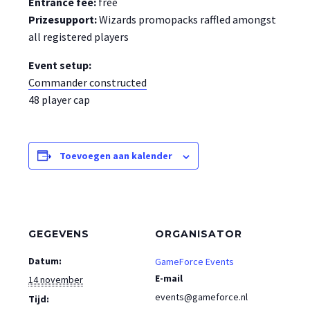
Entrance fee:
free
Prizesupport:
Wizards promopacks raffled amongst
all registered players
Event setup:
Commander constructed
48 player cap
Toevoegen aan kalender
GEGEVENS
ORGANISATOR
Datum:
GameForce Events
E-mail
14 november
events@gameforce.nl
Tijd: