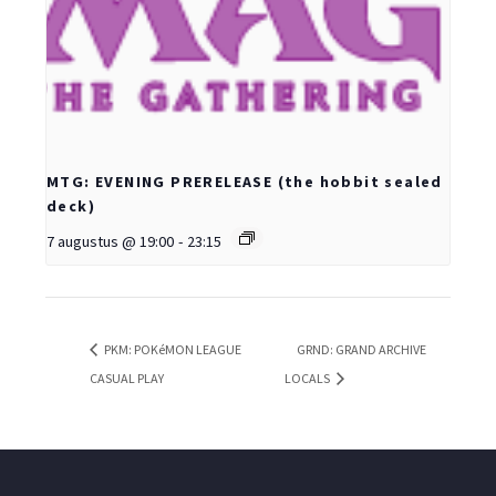
MTG: EVENING PRERELEASE (the hobbit sealed
deck)
7 augustus @ 19:00
-
23:15
PKM: POKéMON LEAGUE
GRND: GRAND ARCHIVE
CASUAL PLAY
LOCALS