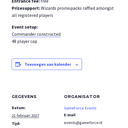
Entrance fee:
free
Prizesupport:
Wizards promopacks raffled amongst
all registered players
Event setup:
Commander constructed
48 player cap
Toevoegen aan kalender
GEGEVENS
ORGANISATOR
Datum:
GameForce Events
E-mail
21 februari 2027
events@gameforce.nl
Tijd: