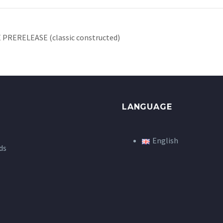
PRERELEASE (classic constructed)
LANGUAGE
English
ds