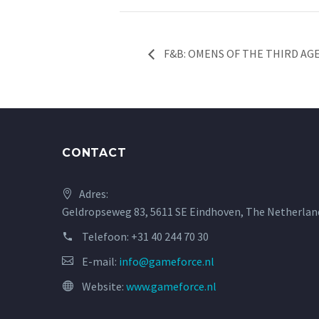
F&B: OMENS OF THE THIRD AGE 
CONTACT
Adres:
Geldropseweg 83, 5611 SE Eindhoven, The Netherlan
Telefoon:
+31 40 244 70 30
E-mail:
info@gameforce.nl
Website:
www.gameforce.nl