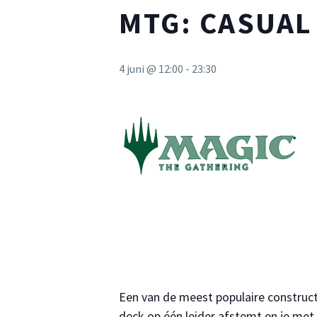
MTG: CASUA
4 juni @ 12:00
-
23:30
Een van de meest populaire construc
deck op één leider afstemt en je me