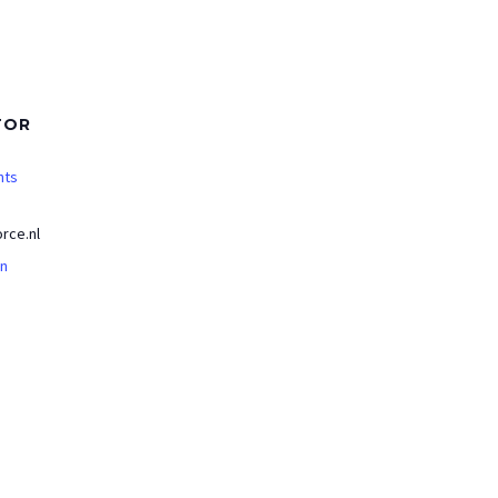
TOR
nts
rce.nl
an