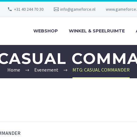
+31 40 244 70 30
info@gameforce.nl
www.gameforce.
WEBSHOP
WINKEL & SPEELRUIMTE
 CASUAL COMM
Home
Evenement
MTG: CASUAL COMMANDER
OMMANDER