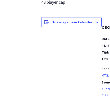
48 player cap
Toevoegen aan kalender
GEG
Datu
4 juni
Tijd:
12:00 
Serie
MTG:
Even
>Recu
the G