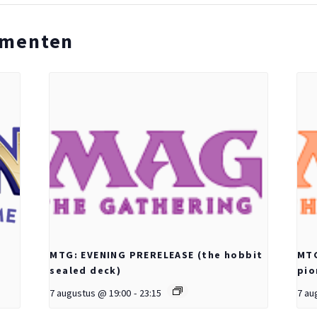
ementen
MTG: EVENING PRERELEASE (the hobbit
MTG
sealed deck)
pio
7 augustus @ 19:00
-
23:15
7 au