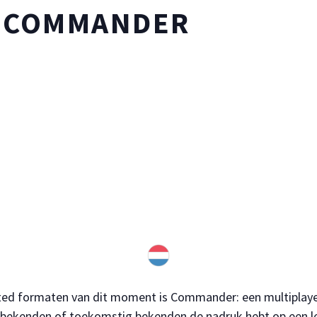
L COMMANDER
ted formaten van dit moment is Commander: een multiplayer-
t bekenden of toekomstig bekenden de nadruk hebt op een l