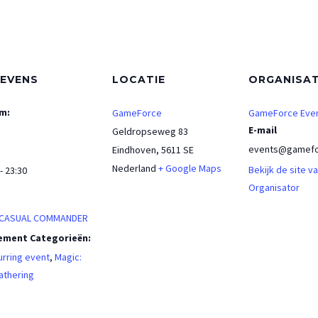
EVENS
LOCATIE
ORGANISA
m:
GameForce
GameForce Eve
E-mail
Geldropseweg 83
events@gamefo
Eindhoven
,
5611 SE
Nederland
+ Google Maps
Bekijk de site v
- 23:30
Organisator
:
 CASUAL COMMANDER
ement Categorieën:
rring event
,
Magic:
athering