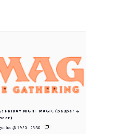
: FRIDAY NIGHT MAGIC (pauper &
neer)
gustus @ 19:30
-
23:30