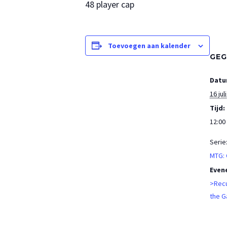
48 player cap
Toevoegen aan kalender
GEG
Datu
16 juli
Tijd:
12:00 
Serie
MTG:
Even
>Recu
the G