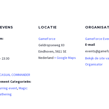
EVENS
LOCATIE
ORGANISA
m:
GameForce
GameForce Eve
E-mail
Geldropseweg 83
events@gamefo
Eindhoven
,
5611 SE
Nederland
+ Google Maps
Bekijk de site v
- 23:30
Organisator
:
 CASUAL COMMANDER
ement Categorieën:
rring event
,
Magic:
athering