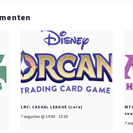
ementen
LRC: CASUAL LEAGUE (core)
MTG
sea
7 augustus @ 19:00
-
23:30
7 au