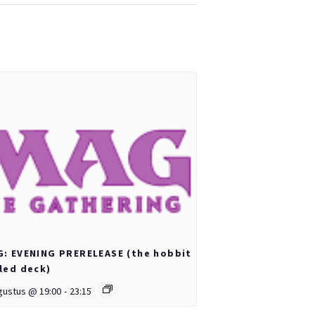
: EVENING PRERELEASE (the hobbit
led deck)
gustus @ 19:00
-
23:15