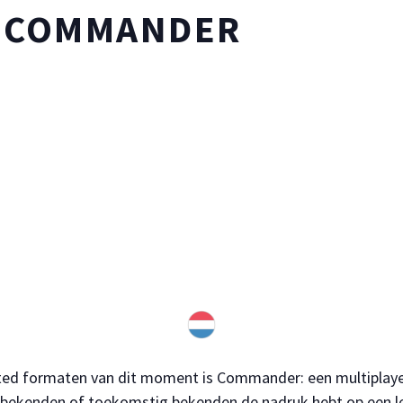
L COMMANDER
ted formaten van dit moment is Commander: een multiplayer-
t bekenden of toekomstig bekenden de nadruk hebt op een l