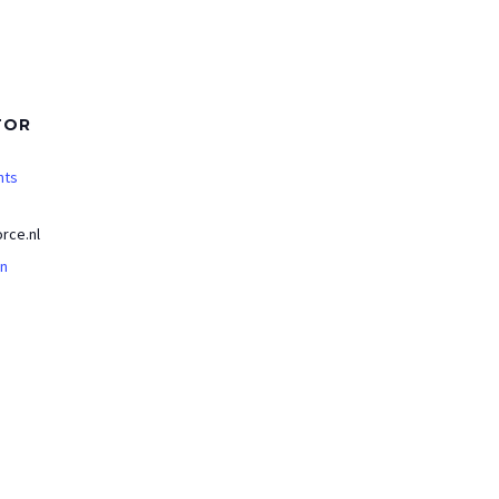
TOR
nts
rce.nl
an