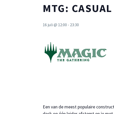
MTG: CASUA
16 juli @ 12:00
-
23:30
Een van de meest populaire construc
deck op één leider afstemt en je me