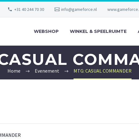
+31 40 244 70 30
info@gameforce.nl
www.gameforce.
WEBSHOP
WINKEL & SPEELRUIMTE
 CASUAL COMM
Home
Evenement
MTG: CASUAL COMMANDER
OMMANDER