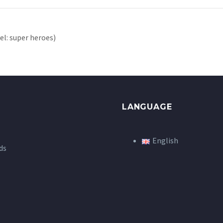
: super heroes)
LANGUAGE
English
ds