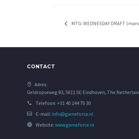
MTG: WEDNESDAY DRAFT (marvel
CONTACT
Adres:
Geldropseweg 83, 5611 SE Eindhoven, The Netherlan
Telefoon:
+31 40 244 70 30
E-mail:
info@gameforce.nl
Website:
www.gameforce.nl