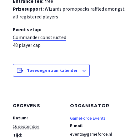
Entrance fee:
free
Prizesupport:
Wizards promopacks raffled amongst
all registered players
Event setup:
Commander constructed
48 player cap
Toevoegen aan kalender
GEGEVENS
ORGANISATOR
Datum:
GameForce Events
E-mail
16 september
events@gameforce.nl
Tijd: