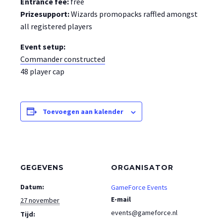
Entrance fee:
free
Prizesupport:
Wizards promopacks raffled amongst
all registered players
Event setup:
Commander constructed
48 player cap
Toevoegen aan kalender
GEGEVENS
ORGANISATOR
Datum:
GameForce Events
E-mail
27 november
events@gameforce.nl
Tijd: