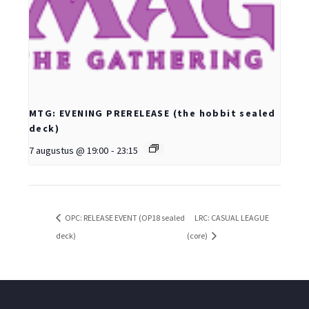
MTG: EVENING PRERELEASE (the hobbit sealed
deck)
7 augustus @ 19:00
-
23:15
OPC: RELEASE EVENT (OP18 sealed
LRC: CASUAL LEAGUE
deck)
(core)