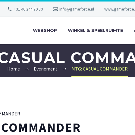
+31 40 244 70 30
info@gameforce.nl
www.gameforce.
WEBSHOP
WINKEL & SPEELRUIMTE
 CASUAL COMM
Home
Evenement
MTG: CASUAL COMMANDER
OMMANDER
L COMMANDER