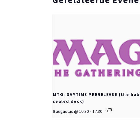
MTG: DAYTIME PRERELEASE (the hob
sealed deck)
8 augustus @ 10:30
-
17:30