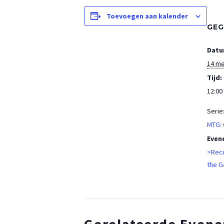
Toevoegen aan kalender
GEG
Datu
14 me
Tijd:
12:00 
Serie
MTG:
Even
>Recu
the G
Gerelateerde Even