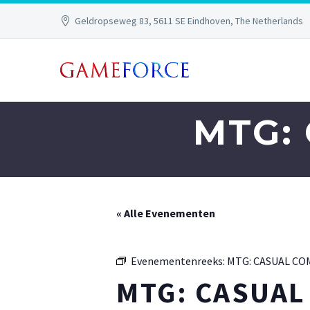
Geldropseweg 83, 5611 SE Eindhoven, The Netherlands
MTG:
« Alle Evenementen
Evenementenreeks:
MTG: CASUAL C
MTG: CASUA