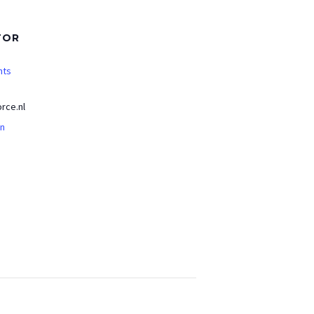
TOR
nts
rce.nl
an