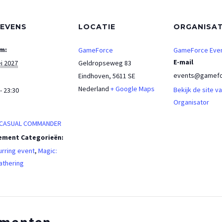
EVENS
LOCATIE
ORGANISA
m:
GameForce
GameForce Eve
E-mail
i 2027
Geldropseweg 83
events@gamefo
Eindhoven
,
5611 SE
Nederland
+ Google Maps
Bekijk de site v
- 23:30
Organisator
:
 CASUAL COMMANDER
ement Categorieën:
rring event
,
Magic:
athering
ementen