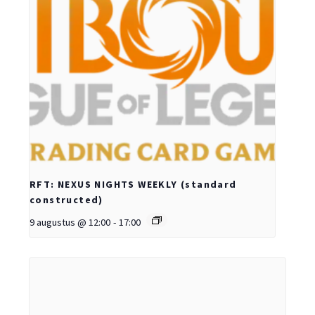
RFT: NEXUS NIGHTS WEEKLY (standard
constructed)
9 augustus @ 12:00
-
17:00