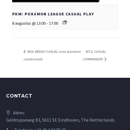
PKM: POKéMON LEAGUE CASUAL PLAY
8 augustus @ 13:00
-
17:00
WSS: WEEKLY CASUAL (neo-standard
MTG: CASUAL
constructed)
COMMANDER
CONTACT
Adres:
Geldropseweg 83, 5611 SE Eindhoven, The Netherlands