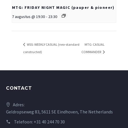
MTG: FRIDAY NIGHT MAGIC (pauper & pioneer)
7 augustus @ 19:30
-
23:30
WSS: WEEKLY CASUAL (neo-standard
MTG: CASUAL
constructed)
COMMANDER
CONTACT
Adres:
Geldropseweg 83, 5611 SE Eindhoven, The Netherlands
Telefoon:
+31 40 244 70 30