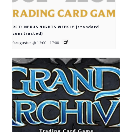
RFT: NEXUS NIGHTS WEEKLY (standard
constructed)
9 augustus @ 12:00
-
17:00