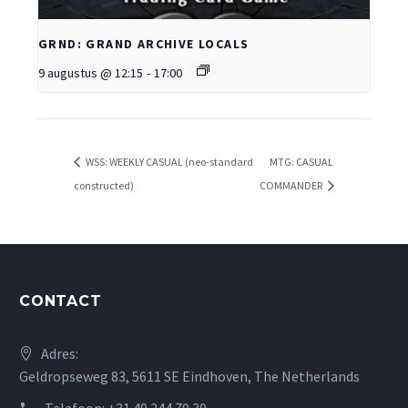
GRND: GRAND ARCHIVE LOCALS
9 augustus @ 12:15
-
17:00
WSS: WEEKLY CASUAL (neo-standard
MTG: CASUAL
constructed)
COMMANDER
CONTACT
Adres:
Geldropseweg 83, 5611 SE Eindhoven, The Netherlands