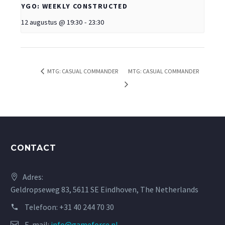
YGO: WEEKLY CONSTRUCTED
12 augustus @ 19:30
-
23:30
MTG: CASUAL COMMANDER
MTG: CASUAL COMMANDER
CONTACT
Adres:
Geldropseweg 83, 5611 SE Eindhoven, The Netherlands
Telefoon:
+31 40 244 70 30
E-mail:
info@gameforce.nl