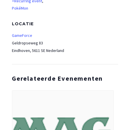
>Recurring event
,
PokéMon
LOCATIE
GameForce
Geldropseweg 83
Eindhoven
,
5611 SE
Nederland
Gerelateerde Evenementen