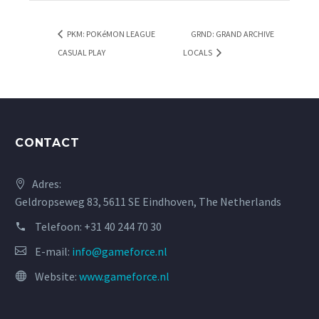
PKM: POKéMON LEAGUE
GRND: GRAND ARCHIVE
CASUAL PLAY
LOCALS
CONTACT
Adres:
Geldropseweg 83, 5611 SE Eindhoven, The Netherlands
Telefoon:
+31 40 244 70 30
E-mail:
info@gameforce.nl
Website:
www.gameforce.nl