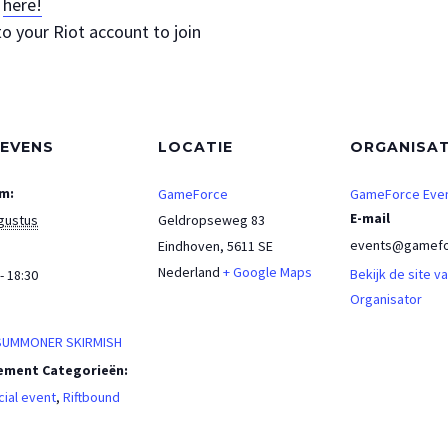
s
here!
to your Riot account to join
EVENS
LOCATIE
ORGANISA
m:
GameForce
GameForce Eve
E-mail
gustus
Geldropseweg 83
events@gamefo
Eindhoven
,
5611 SE
Nederland
+ Google Maps
Bekijk de site v
- 18:30
Organisator
:
 SUMMONER SKIRMISH
ement Categorieën:
ial event
,
Riftbound