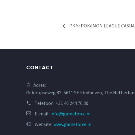
PKM: POKéMON LEAGUE CASUA
CONTACT
Adres:
Geldropseweg 83, 5611 SE Eindhoven, The Netherlan
Telefoon:
+31 40 244 70 30
E-mail:
info@gameforce.nl
Website:
www.gameforce.nl