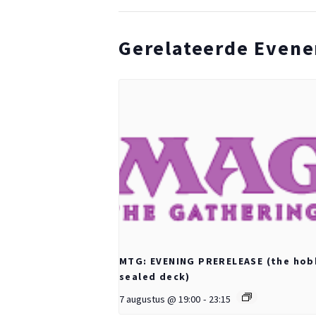
Gerelateerde Even
MTG: EVENING PRERELEASE (the hob
sealed deck)
7 augustus @ 19:00
-
23:15