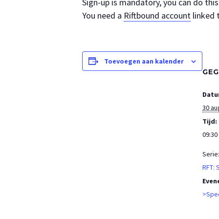
Sign-up is mandatory, you can do thi
You need a
Riftbound account
linked 
Toevoegen aan kalender
GEG
Datu
30 au
Tijd:
09:30 
Serie
RFT:
Even
>Spec