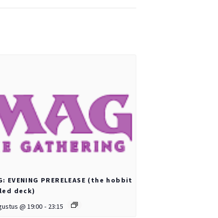
: EVENING PRERELEASE (the hobbit
led deck)
gustus @ 19:00
-
23:15