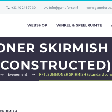
+31 40 244 70 30
info@gameforce.nl
www.gameforce.
WEBSHOP
WINKEL & SPEELRUIMTE
ONER SKIRMISH
CONSTRUCTED)
Evenement
RFT: SUMMONER SKIRMISH (standard cons
 SKIRMISH