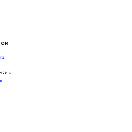
TOR
nts
rce.nl
an