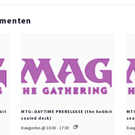
ementen
bit
MTG: DAYTIME PRERELEASE (the hobbit
MTG
sealed deck)
sea
8 augustus @ 10:30
-
17:30
8 au