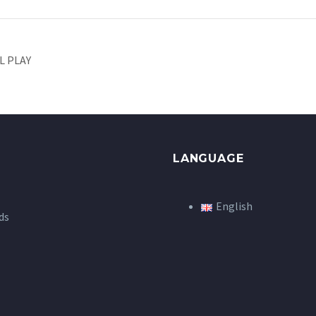
L PLAY
LANGUAGE
English
ds