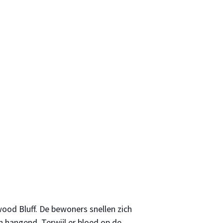
ood Bluff. De bewoners snellen zich
n hangend. Terwijl er bloed op de