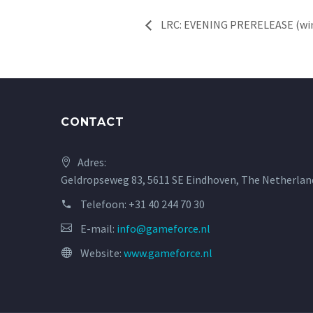
LRC: EVENING PRERELEASE (wint
CONTACT
Adres:
Geldropseweg 83, 5611 SE Eindhoven, The Netherlan
Telefoon:
+31 40 244 70 30
E-mail:
info@gameforce.nl
Website:
www.gameforce.nl