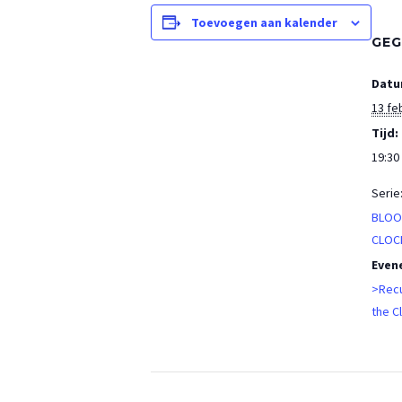
Toevoegen aan kalender
GEG
Datu
13 fe
Tijd:
19:30 
Serie
BLOO
CLOC
Even
>Recu
the C