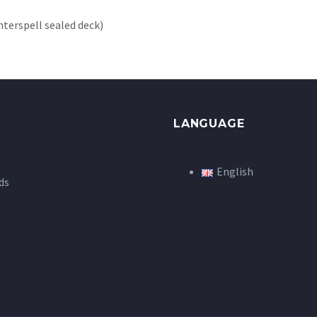
erspell sealed deck)
LANGUAGE
English
ds