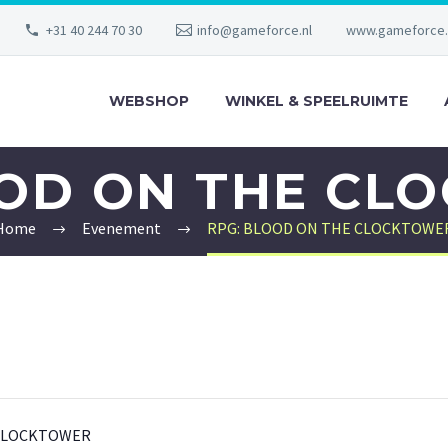
+31 40 244 70 30
info@gameforce.nl
www.gameforce.
WEBSHOP
WINKEL & SPEELRUIMTE
OOD ON THE CL
Home
Evenement
RPG: BLOOD ON THE CLOCKTOWE
CLOCKTOWER