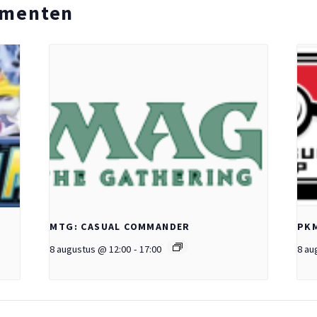
ementen
MTG: CASUAL COMMANDER
PKM
8 augustus @ 12:00
-
17:00
8 au