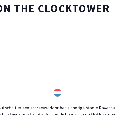
ON THE CLOCKTOWER
bui schalt er een schreeuw door het slaperige stadje Ravensw
le bard vermoord aantreffen, het lichaam aan de klokkentore