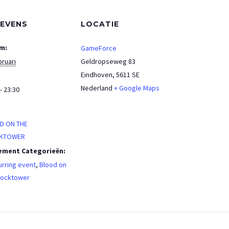
EVENS
LOCATIE
m:
GameForce
bruari
Geldropseweg 83
Eindhoven
,
5611 SE
Nederland
+ Google Maps
- 23:30
:
D ON THE
KTOWER
ement Categorieën:
rring event
,
Blood on
locktower