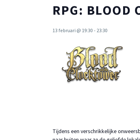
RPG: BLOOD 
13 februari @ 19:30
-
23:30
Tijdens een verschrikkelijke onweers
naar buiten waar ze de geliefde loka