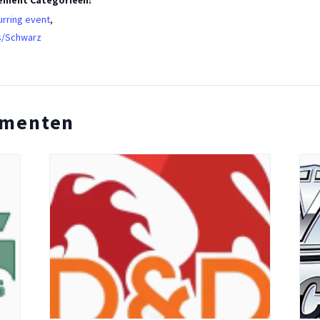
ement Categorieën:
rring event
,
s/Schwarz
ementen