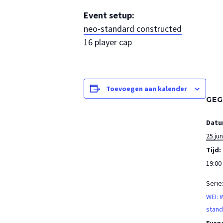
Event setup:
neo-standard constructed
16 player cap
Toevoegen aan kalender
GEG
Datu
25 jun
Tijd:
19:00 
Serie
WEI: 
stand