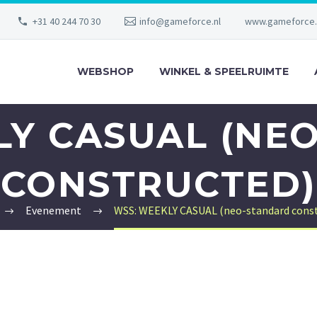
+31 40 244 70 30
info@gameforce.nl
www.gameforce.
WEBSHOP
WINKEL & SPEELRUIMTE
LY CASUAL (NE
CONSTRUCTED)
Evenement
WSS: WEEKLY CASUAL (neo-standard const