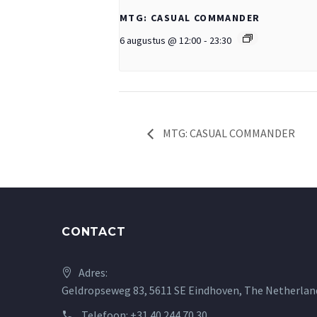
MTG: CASUAL COMMANDER
6 augustus @ 12:00
-
23:30
MTG: CASUAL COMMANDER
CONTACT
Adres:
Geldropseweg 83, 5611 SE Eindhoven, The Netherlan
Telefoon:
+31 40 244 70 30