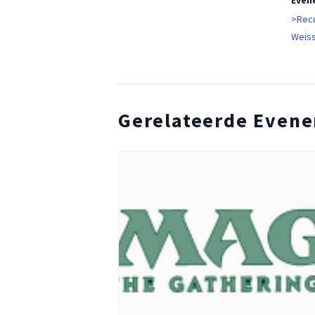
Even
>Recu
Weis
Gerelateerde Even