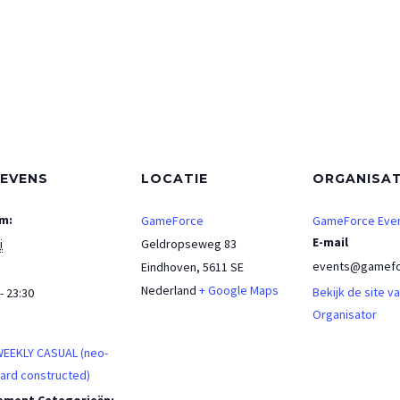
EVENS
LOCATIE
ORGANISA
m:
GameForce
GameForce Eve
E-mail
i
Geldropseweg 83
events@gamefo
Eindhoven
,
5611 SE
Nederland
+ Google Maps
Bekijk de site v
- 23:30
Organisator
:
WEEKLY CASUAL (neo-
ard constructed)