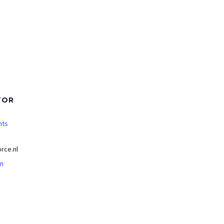
TOR
nts
rce.nl
an