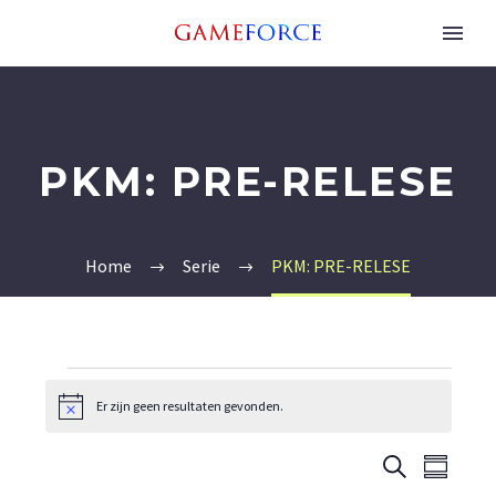
PKM: PRE-RELESE
Home
Serie
PKM: PRE-RELESE
EVENEMENTEN
Er zijn geen resultaten gevonden.
Bericht
EVEN
EV
Zoeken
Samenvat