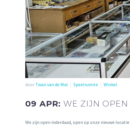
door
Twan van de Wal
Speelruimte
Winkel
09 APR:
WE ZIJN OPEN 
We zijn open inderdaad, open op onze nieuwe locat