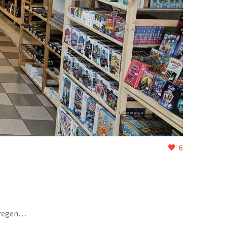
6
ekregen…