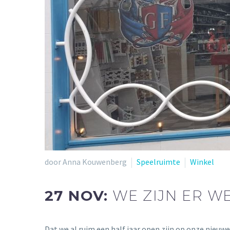
door Anna Kouwenberg
Speelruimte
Winkel
27 NOV:
WE ZIJN ER W
Dat we al ruim een half jaar open zijn op onze nieuwe