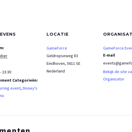
EVENS
LOCATIE
ORGANISA
m:
GameForce
GameForce Eve
E-mail
ober
Geldropseweg 83
events@gamefo
Eindhoven
,
5611 SE
Nederland
Bekijk de site v
- 23:30
Organisator
ement Categorieën:
rring event
,
Disney's
na
ementen