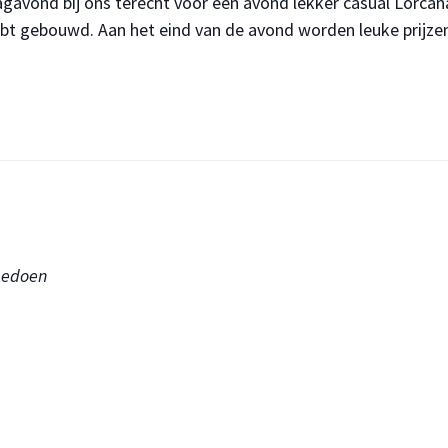
dagavond bij ons terecht voor een avond lekker casual Lorcan
ebt gebouwd. Aan het eind van de avond worden leuke prijzen 
meedoen