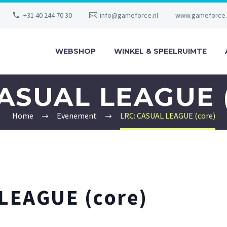
+31 40 244 70 30
info@gameforce.nl
www.gameforce.
WEBSHOP
WINKEL & SPEELRUIMTE
CASUAL LEAGUE 
Home
Evenement
LRC: CASUAL LEAGUE (core)
LEAGUE (core)