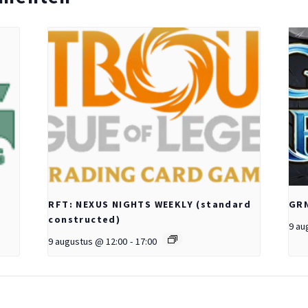
RFT: NEXUS NIGHTS WEEKLY (standard
GRN
constructed)
9 au
9 augustus @ 12:00
-
17:00