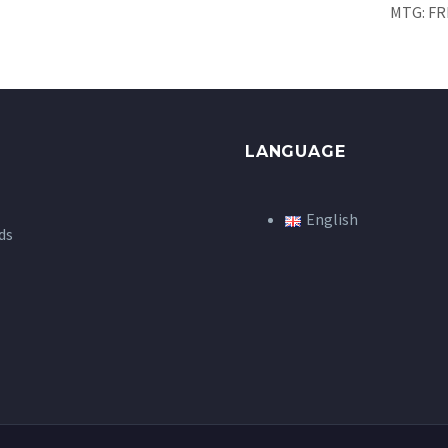
MTG: FR
LANGUAGE
English
ds