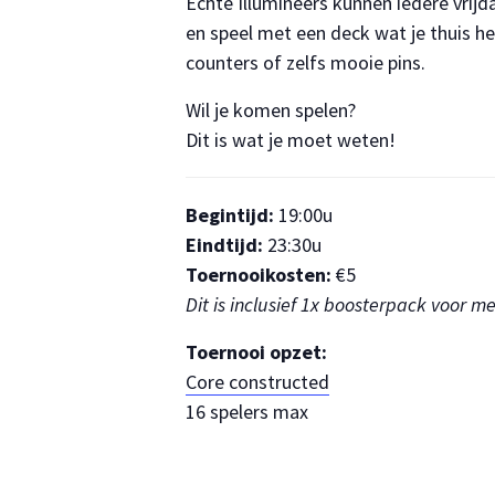
Echte Illumineers kunnen iedere vrij
en speel met een deck wat je thuis h
counters of zelfs mooie pins.
Wil je komen spelen?
Dit is wat je moet weten!
Begintijd:
19:00u
Eindtijd:
23:30u
Toernooikosten:
€5
Dit is inclusief 1x boosterpack voor 
Toernooi opzet:
Core constructed
16 spelers max