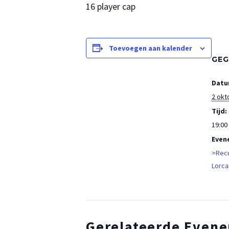
16 player cap
Toevoegen aan kalender
GEG
Datu
2 okt
Tijd:
19:00 
Even
>Recu
Lorca
Gerelateerde Even