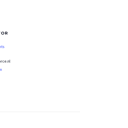
TOR
nts
rce.nl
an