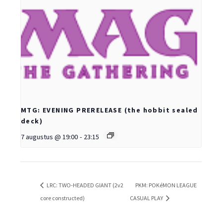
MTG: EVENING PRERELEASE (the hobbit sealed
deck)
7 augustus @ 19:00
-
23:15
LRC: TWO-HEADED GIANT (2v2
PKM: POKéMON LEAGUE
core constructed)
CASUAL PLAY