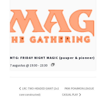
MTG: FRIDAY NIGHT MAGIC (pauper & pioneer)
7 augustus @ 19:30
-
23:30
LRC: TWO-HEADED GIANT (2v2
PKM: POKéMON LEAGUE
core constructed)
CASUAL PLAY