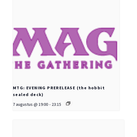
MTG: EVENING PRERELEASE (the hobbit
sealed deck)
7 augustus @ 19:00
-
23:15