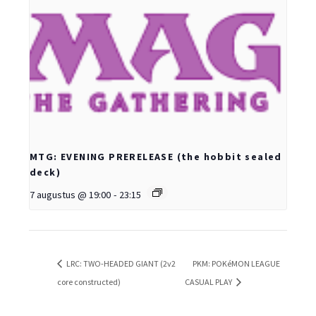
MTG: EVENING PRERELEASE (the hobbit sealed
deck)
7 augustus @ 19:00
-
23:15
LRC: TWO-HEADED GIANT (2v2
PKM: POKéMON LEAGUE
core constructed)
CASUAL PLAY