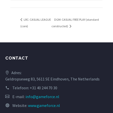
LRC: CASUAL LEAGUE
DGM: CASUAL FREE PLAY (standard
(core)
constructed)
CONTACT
Adres:
Geldropseweg 83, 5611 SE Eindhoven, The Netherlands
Telefoon:
+31 40 244 70 30
E-mail:
info@gameforce.nl
Website:
www.gameforce.nl