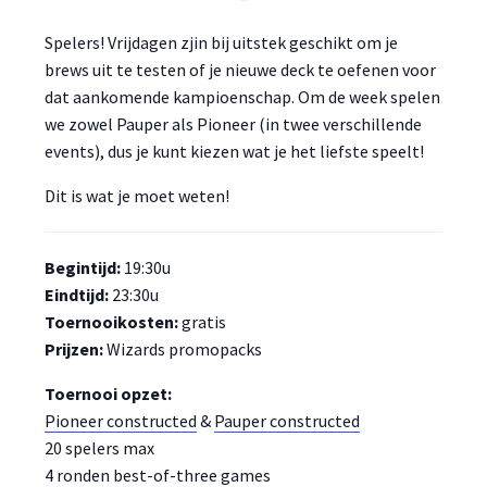
Spelers! Vrijdagen zjin bij uitstek geschikt om je
brews uit te testen of je nieuwe deck te oefenen voor
dat aankomende kampioenschap. Om de week spelen
we zowel Pauper als Pioneer (in twee verschillende
events), dus je kunt kiezen wat je het liefste speelt!
Dit is wat je moet weten!
Begintijd:
19:30u
Eindtijd:
23:30u
Toernooikosten:
gratis
Prijzen:
Wizards promopacks
Toernooi opzet:
Pioneer constructed
&
Pauper constructed
20 spelers max
4 ronden best-of-three games