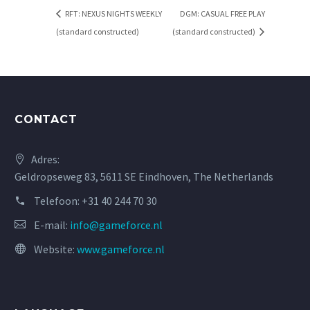
RFT: NEXUS NIGHTS WEEKLY
DGM: CASUAL FREE PLAY
(standard constructed)
(standard constructed)
CONTACT
Adres:
Geldropseweg 83, 5611 SE Eindhoven, The Netherlands
Telefoon:
+31 40 244 70 30
E-mail:
info@gameforce.nl
Website:
www.gameforce.nl