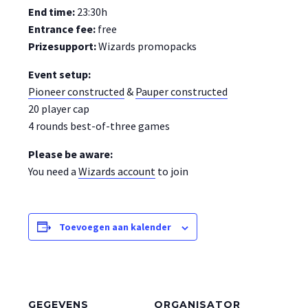
End time:
23:30h
Entrance fee:
free
Prizesupport:
Wizards promopacks
Event setup:
Pioneer constructed
&
Pauper constructed
20 player cap
4 rounds best-of-three games
Please be aware:
You need a
Wizards account
to join
Toevoegen aan kalender
GEGEVENS
ORGANISATOR