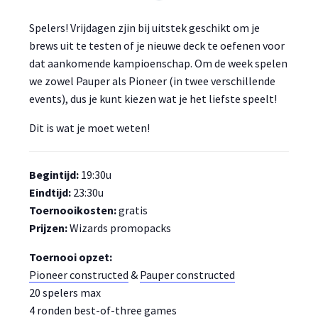
Spelers! Vrijdagen zjin bij uitstek geschikt om je
brews uit te testen of je nieuwe deck te oefenen voor
dat aankomende kampioenschap. Om de week spelen
we zowel Pauper als Pioneer (in twee verschillende
events), dus je kunt kiezen wat je het liefste speelt!
Dit is wat je moet weten!
Begintijd:
19:30u
Eindtijd:
23:30u
Toernooikosten:
gratis
Prijzen:
Wizards promopacks
Toernooi opzet:
Pioneer constructed
&
Pauper constructed
20 spelers max
4 ronden best-of-three games