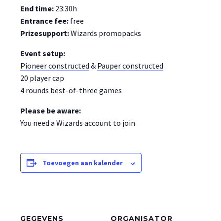
End time:
23:30h
Entrance fee:
free
Prizesupport:
Wizards promopacks
Event setup:
Pioneer constructed
&
Pauper constructed
20 player cap
4 rounds best-of-three games
Please be aware:
You need a
Wizards account
to join
Toevoegen aan kalender
GEGEVENS
ORGANISATOR