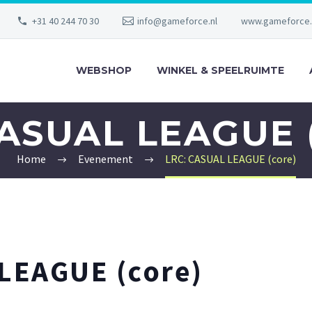
+31 40 244 70 30
info@gameforce.nl
www.gameforce.
WEBSHOP
WINKEL & SPEELRUIMTE
CASUAL LEAGUE 
Home
Evenement
LRC: CASUAL LEAGUE (core)
LEAGUE (core)