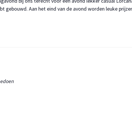
dagavond bij ons terecht voor een avond lekker casual Lorcan
ebt gebouwd. Aan het eind van de avond worden leuke prijzen 
meedoen