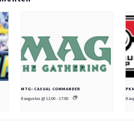
MTG: CASUAL COMMANDER
PKM
8 augustus @ 12:00
-
17:00
8 au