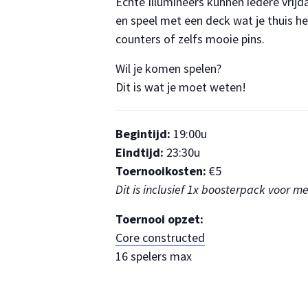
Echte Illumineers kunnen iedere vrij
en speel met een deck wat je thuis h
counters of zelfs mooie pins.
Wil je komen spelen?
Dit is wat je moet weten!
Begintijd:
19:00u
Eindtijd:
23:30u
Toernooikosten:
€5
Dit is inclusief 1x boosterpack voor 
Toernooi opzet:
Core constructed
16 spelers max