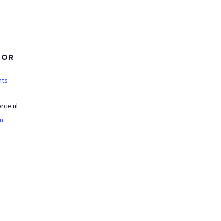
TOR
nts
rce.nl
an