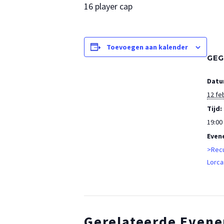
16 player cap
Toevoegen aan kalender
GEG
Datu
12 fe
Tijd:
19:00 
Even
>Recu
Lorca
Gerelateerde Even