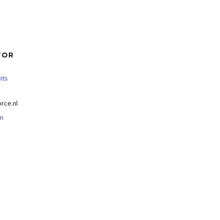
TOR
nts
rce.nl
an