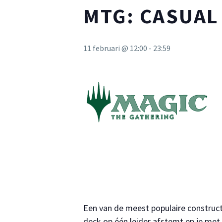
MTG: CASUA
11 februari @ 12:00
-
23:59
Een van de meest populaire construc
deck op één leider afstemt en je me