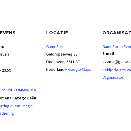
EVENS
LOCATIE
ORGANISA
m:
GameForce
GameForce Eve
E-mail
bruari
Geldropseweg 83
events@gamefo
Eindhoven
,
5611 SE
Nederland
+ Google Maps
Bekijk de site v
- 23:59
Organisator
:
 CASUAL COMMANDER
ement Categorieën:
rring event
,
Magic:
athering