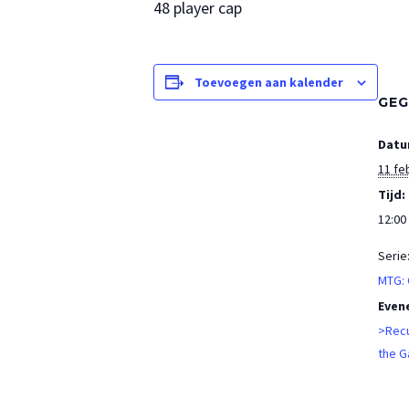
48 player cap
Toevoegen aan kalender
GEG
Datu
11 fe
Tijd:
12:00 
Serie
MTG:
Even
>Recu
the G