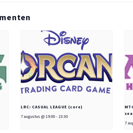
ementen
LRC: CASUAL LEAGUE (core)
MTG
sea
7 augustus @ 19:00
-
23:30
7 au