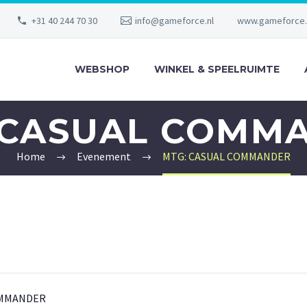
+31 40 244 70 30
info@gameforce.nl
www.gameforce.
WEBSHOP
WINKEL & SPEELRUIMTE
 CASUAL COMM
Home
Evenement
MTG: CASUAL COMMANDER
OMMANDER