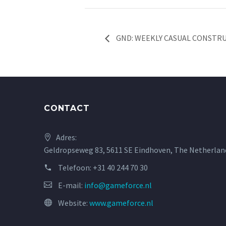
GND: WEEKLY CASUAL CONSTR
CONTACT
Adres:
Geldropseweg 83, 5611 SE Eindhoven, The Netherlan
Telefoon:
+31 40 244 70 30
E-mail:
info@gameforce.nl
Website:
www.gameforce.nl