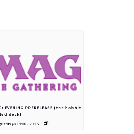
: EVENING PRERELEASE (the hobbit
led deck)
gustus @ 19:00
-
23:15