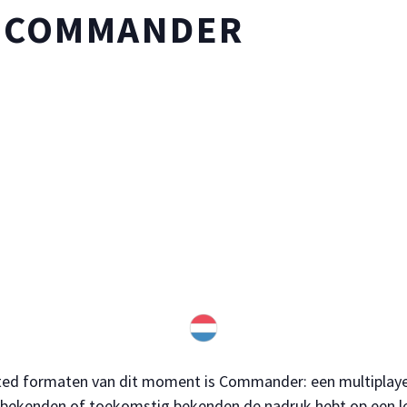
L COMMANDER
ted formaten van dit moment is Commander: een multiplayer-
t bekenden of toekomstig bekenden de nadruk hebt op een l