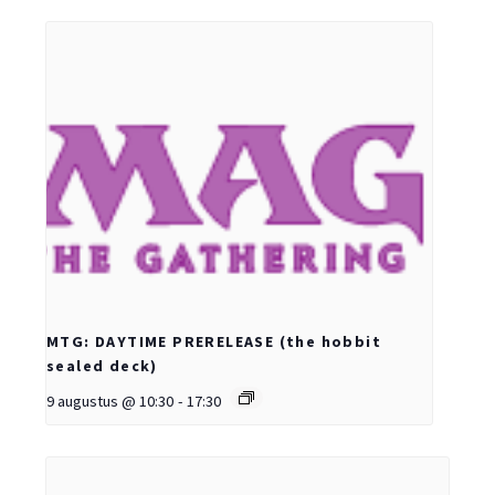
MTG: DAYTIME PRERELEASE (the hobbit
sealed deck)
9 augustus @ 10:30
-
17:30