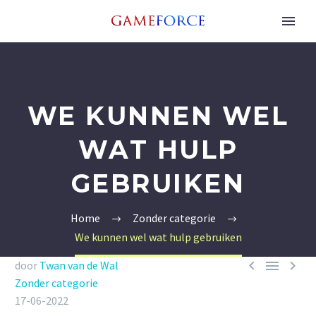
WE KUNNEN WEL
WAT HULP
GEBRUIKEN
Home
Zonder categorie
We kunnen wel wat hulp gebruiken



door
Twan van de Wal
Zonder categorie
17-06-2022